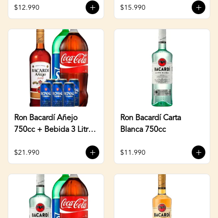
$12.990
$15.990
Ron Bacardí Añejo
Ron Bacardí Carta
750cc + Bebida 3 Litros
Blanca 750cc
+ Six Pack Cerveza
470cc
$21.990
$11.990