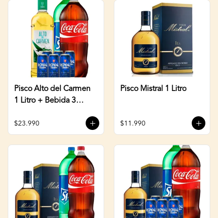
Pisco Alto del Carmen
Pisco Mistral 1 Litro
1 Litro + Bebida 3
Litros + Six Pack
Cerveza 470cc
$23.990
$11.990