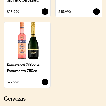
Six Pack Cervezas
470cc
$28.990
$15.990
Ramazzotti 700cc +
Espumante 750cc
$22.990
Cervezas