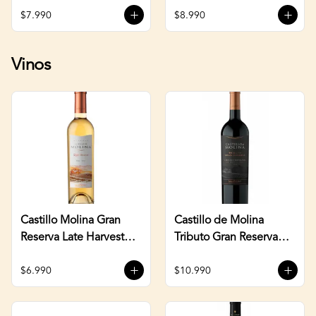
$7.990
$8.990
Vinos
Castillo Molina Gran
Castillo de Molina
Reserva Late Harvest
Tributo Gran Reserva
500cc
Cabernet Sauvignon
750cc
$6.990
$10.990